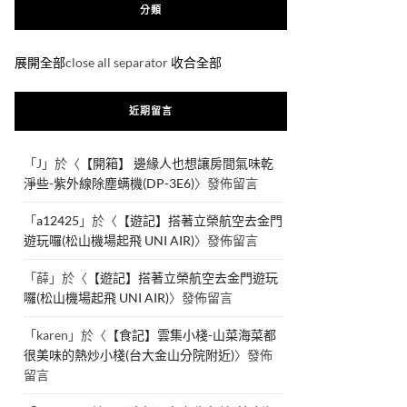
分類
展開全部
close all separator
收合全部
近期留言
「
J
」於〈
【開箱】 邊緣人也想讓房間氣味乾
淨些-紫外線除塵螨機(DP-3E6)
〉發佈留言
「
a12425
」於〈
【遊記】搭著立榮航空去金門
遊玩囉(松山機場起飛 UNI AIR)
〉發佈留言
「
薛
」於〈
【遊記】搭著立榮航空去金門遊玩
囉(松山機場起飛 UNI AIR)
〉發佈留言
「
karen
」於〈
【食記】雲集小棧-山菜海菜都
很美味的熱炒小棧(台大金山分院附近)
〉發佈
留言