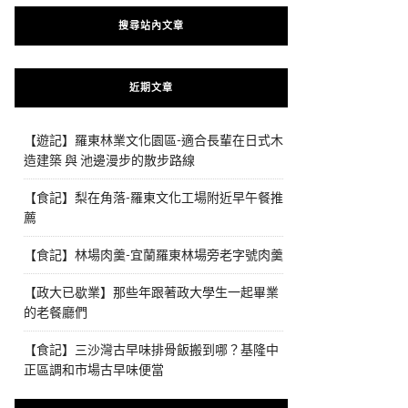
搜尋站內文章
近期文章
【遊記】羅東林業文化園區-適合長輩在日式木
造建築 與 池邊漫步的散步路線
【食記】梨在角落-羅東文化工場附近早午餐推
薦
【食記】林場肉羹-宜蘭羅東林場旁老字號肉羹
【政大已歇業】那些年跟著政大學生一起畢業
的老餐廳們
【食記】三沙灣古早味排骨飯搬到哪？基隆中
正區調和市場古早味便當