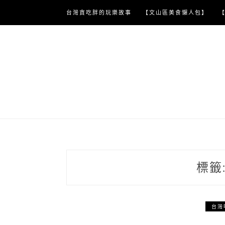
Skip
台灣貪吃胖的玩樂故事
【文山區美食懶人包】
to
content
標籤
台灣