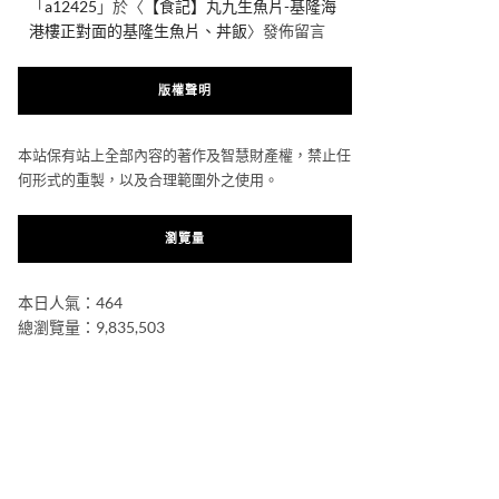
「
a12425
」於〈
【食記】丸九生魚片-基隆海
港樓正對面的基隆生魚片、丼飯
〉發佈留言
版權聲明
本站保有站上全部內容的著作及智慧財產權，禁止任
何形式的重製，以及合理範圍外之使用。
瀏覽量
本日人氣：464
總瀏覽量：9,835,503