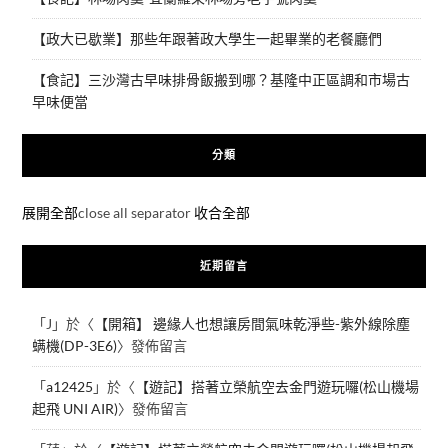
【政大已歇業】那些年跟著政大學生一起畢業的老餐廳們
【食記】三沙灣古早味排骨飯搬到哪？基隆中正區調和市場古
早味便當
分類
展開全部
close all separator
收合全部
近期留言
「
J
」於〈
【開箱】 邊緣人也想讓房間氣味乾淨些-紫外線除塵
螨機(DP-3E6)
〉發佈留言
「
a12425
」於〈
【遊記】搭著立榮航空去金門遊玩囉(松山機場
起飛 UNI AIR)
〉發佈留言