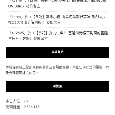
「
薛
」於〈
【遊記】搭著立榮航空去金門遊玩囉(松山機場起飛
UNI AIR)
〉發佈留言
「
karen
」於〈
【食記】雲集小棧-山菜海菜都很美味的熱炒小
棧(台大金山分院附近)
〉發佈留言
「
a12425
」於〈
【食記】丸九生魚片-基隆海港樓正對面的基隆
生魚片、丼飯
〉發佈留言
版權聲明
本站保有站上全部內容的著作及智慧財產權，禁止任何形式的重製，以
及合理範圍外之使用。
瀏覽量
本日人氣：78
總瀏覽量：9,836,118