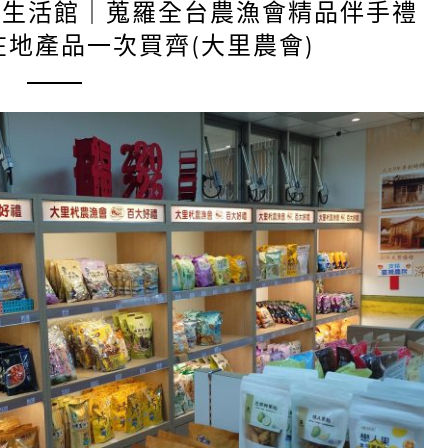
品生活館｜蒐羅全台農漁會精品伴手禮
在地產品一次買齊(大里農會)