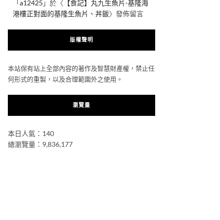
「
a12425
」於〈
【食記】丸九生魚片-基隆海
港樓正對面的基隆生魚片、丼飯
〉發佈留言
版權聲明
本站保有站上全部內容的著作及智慧財產權，禁止任
何形式的重製，以及合理範圍外之使用。
瀏覽量
本日人氣：140
總瀏覽量：9,836,177