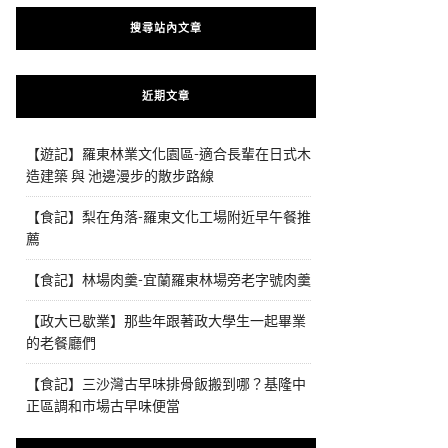
搜尋站內文章
近期文章
【遊記】羅東林業文化園區-適合長輩在日式木
造建築 與 池邊漫步的散步路線
【食記】梨在角落-羅東文化工場附近早午餐推
薦
【食記】林場肉羹-宜蘭羅東林場旁老字號肉羹
【政大已歇業】那些年跟著政大學生一起畢業
的老餐廳們
【食記】三沙灣古早味排骨飯搬到哪？基隆中
正區調和市場古早味便當