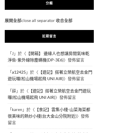
分類
展開全部
close all separator
收合全部
近期留言
「
J
」於〈
【開箱】 邊緣人也想讓房間氣味乾
淨些-紫外線除塵螨機(DP-3E6)
〉發佈留言
「
a12425
」於〈
【遊記】搭著立榮航空去金門
遊玩囉(松山機場起飛 UNI AIR)
〉發佈留言
「
薛
」於〈
【遊記】搭著立榮航空去金門遊玩
囉(松山機場起飛 UNI AIR)
〉發佈留言
「
karen
」於〈
【食記】雲集小棧-山菜海菜都
很美味的熱炒小棧(台大金山分院附近)
〉發佈
留言