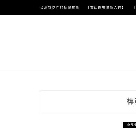
Skip
台灣貪吃胖的玩樂故事
【文山區美食懶人包】
to
content
標
中部