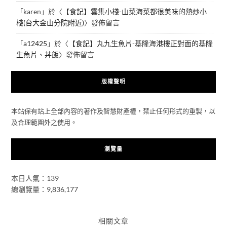
「
karen
」於〈
【食記】雲集小棧-山菜海菜都很美味的熱炒小
棧(台大金山分院附近)
〉發佈留言
「
a12425
」於〈
【食記】丸九生魚片-基隆海港樓正對面的基隆
生魚片、丼飯
〉發佈留言
版權聲明
本站保有站上全部內容的著作及智慧財產權，禁止任何形式的重製，以
及合理範圍外之使用。
瀏覽量
本日人氣：139
總瀏覽量：9,836,177
相關文章