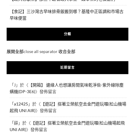
【食記】三沙灣古早味排骨飯搬到哪？基隆中正區調和市場古
早味便當
分類
展開全部
close all separator
收合全部
近期留言
「
J
」於〈
【開箱】 邊緣人也想讓房間氣味乾淨些-紫外線除塵
螨機(DP-3E6)
〉發佈留言
「
a12425
」於〈
【遊記】搭著立榮航空去金門遊玩囉(松山機場
起飛 UNI AIR)
〉發佈留言
「
薛
」於〈
【遊記】搭著立榮航空去金門遊玩囉(松山機場起飛
UNI AIR)
〉發佈留言