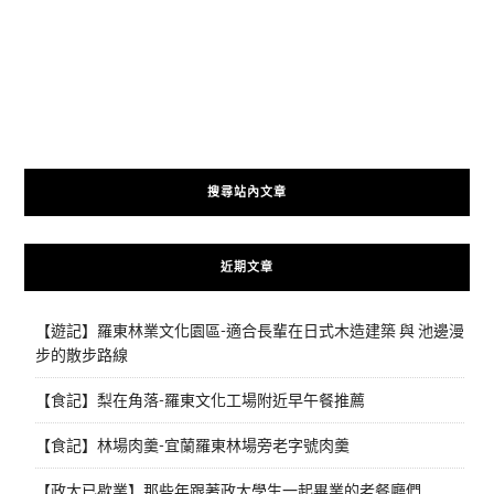
搜尋站內文章
近期文章
【遊記】羅東林業文化園區-適合長輩在日式木造建築 與 池邊漫
步的散步路線
【食記】梨在角落-羅東文化工場附近早午餐推薦
【食記】林場肉羹-宜蘭羅東林場旁老字號肉羹
【政大已歇業】那些年跟著政大學生一起畢業的老餐廳們