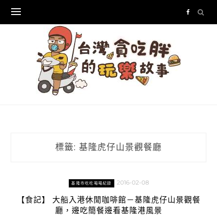
Skip
to
content
標籤:
基隆虎仔山景觀餐廳
2016-02-08
基隆市吃吃喝喝紀錄
【食記】 大船入港休閒咖啡館－基隆虎仔山景觀餐
廳，邊吃簡餐邊看基隆港風景