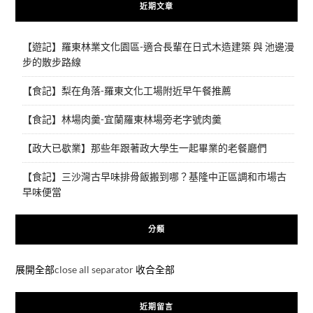
近期文章
【遊記】羅東林業文化園區-適合長輩在日式木造建築 與 池邊漫
步的散步路線
【食記】梨在角落-羅東文化工場附近早午餐推薦
【食記】林場肉羹-宜蘭羅東林場旁老字號肉羹
【政大已歇業】那些年跟著政大學生一起畢業的老餐廳們
【食記】三沙灣古早味排骨飯搬到哪？基隆中正區調和市場古
早味便當
分類
展開全部
close all separator
收合全部
近期留言