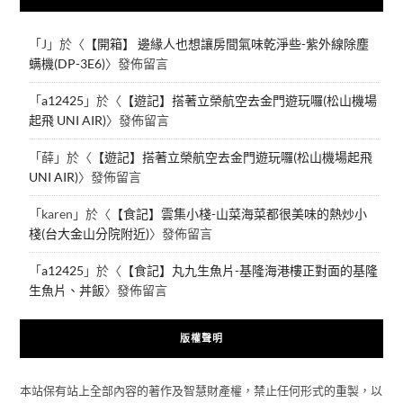
「
J
」於〈
【開箱】 邊緣人也想讓房間氣味乾淨些-紫外線除塵
螨機(DP-3E6)
〉發佈留言
「
a12425
」於〈
【遊記】搭著立榮航空去金門遊玩囉(松山機場
起飛 UNI AIR)
〉發佈留言
「
薛
」於〈
【遊記】搭著立榮航空去金門遊玩囉(松山機場起飛
UNI AIR)
〉發佈留言
「
karen
」於〈
【食記】雲集小棧-山菜海菜都很美味的熱炒小
棧(台大金山分院附近)
〉發佈留言
「
a12425
」於〈
【食記】丸九生魚片-基隆海港樓正對面的基隆
生魚片、丼飯
〉發佈留言
版權聲明
本站保有站上全部內容的著作及智慧財產權，禁止任何形式的重製，以