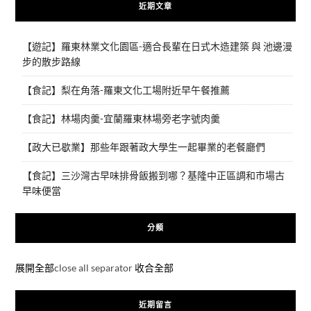
近期文章
【遊記】羅東林業文化園區-適合長輩在日式木造建築 與 池邊漫
步的散步路線
【食記】梨在角落-羅東文化工場附近早午餐推薦
【食記】林場肉羹-宜蘭羅東林場旁老字號肉羹
【政大已歇業】那些年跟著政大學生一起畢業的老餐廳們
【食記】三沙灣古早味排骨飯搬到哪？基隆中正區調和市場古
早味便當
分類
展開全部
close all separator
收合全部
近期留言