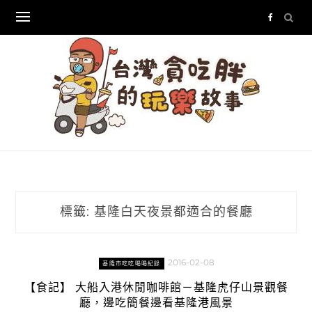
Skip
to
content
標籤:
基隆白天夜景都適合的餐廳
2016-02-08
基隆市吃吃喝喝紀錄
【食記】 大船入港休閒咖啡館－基隆虎仔山景觀餐
廳，邊吃簡餐邊看基隆港風景