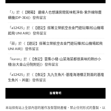
「
J
」於〈
【開箱】 邊緣人也想讓房間氣味乾淨些-紫外線除塵
螨機(DP-3E6)
〉發佈留言
「
a12425
」於〈
【遊記】搭著立榮航空去金門遊玩囉(松山機場
起飛 UNI AIR)
〉發佈留言
「
薛
」於〈
【遊記】搭著立榮航空去金門遊玩囉(松山機場起飛
UNI AIR)
〉發佈留言
「
karen
」於〈
【食記】雲集小棧-山菜海菜都很美味的熱炒小
棧(台大金山分院附近)
〉發佈留言
「
a12425
」於〈
【食記】丸九生魚片-基隆海港樓正對面的基隆
生魚片、丼飯
〉發佈留言
版權聲明
本站保有站上全部內容的著作及智慧財產權，禁止任何形式的重製，以