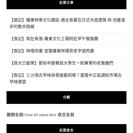
近期文章
【遊記】羅東林業文化園區-適合長輩在日式木造建築 與 池邊漫
步的散步路線
【食記】梨在角落-羅東文化工場附近早午餐推薦
【食記】林場肉羹-宜蘭羅東林場旁老字號肉羹
【政大已歇業】那些年跟著政大學生一起畢業的老餐廳們
【食記】三沙灣古早味排骨飯搬到哪？基隆中正區調和市場古
早味便當
分類
展開全部
close all separator
收合全部
近期留言