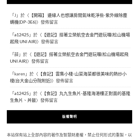
「
J
」於〈
【開箱】 邊緣人也想讓房間氣味乾淨些-紫外線除塵
螨機(DP-3E6)
〉發佈留言
「
a12425
」於〈
【遊記】搭著立榮航空去金門遊玩囉(松山機場
起飛 UNI AIR)
〉發佈留言
「
薛
」於〈
【遊記】搭著立榮航空去金門遊玩囉(松山機場起飛
UNI AIR)
〉發佈留言
「
karen
」於〈
【食記】雲集小棧-山菜海菜都很美味的熱炒小
棧(台大金山分院附近)
〉發佈留言
「
a12425
」於〈
【食記】丸九生魚片-基隆海港樓正對面的基隆
生魚片、丼飯
〉發佈留言
版權聲明
本站保有站上全部內容的著作及智慧財產權，禁止任何形式的重製，以