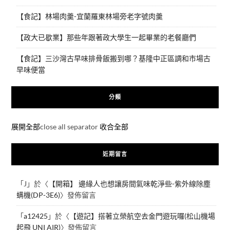
【食記】林場肉羹-宜蘭羅東林場旁老字號肉羹
【政大已歇業】那些年跟著政大學生一起畢業的老餐廳們
【食記】三沙灣古早味排骨飯搬到哪？基隆中正區調和市場古
早味便當
分類
展開全部
close all separator
收合全部
近期留言
「
J
」於〈
【開箱】 邊緣人也想讓房間氣味乾淨些-紫外線除塵
螨機(DP-3E6)
〉發佈留言
「
a12425
」於〈
【遊記】搭著立榮航空去金門遊玩囉(松山機場
起飛 UNI AIR)
〉發佈留言