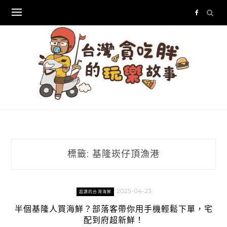
Skip
to
content
標籤:
基隆崁仔頂漁港
2025-04-23
超讚的台灣海鮮
半個基隆人買海鮮？部落客帶你用手機輕鬆下單，宅
配到府超新鮮！