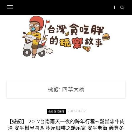
Skip
to
content
標籤:
四草大橋
2017-01-02
長途遊記整理
【遊記】 2017台南兩天一夜的跨年行程~(鬍鬚忠牛肉
湯 安平樹屋園區 樹屋咖啡之蜷尾家 安平老街 義豐冬