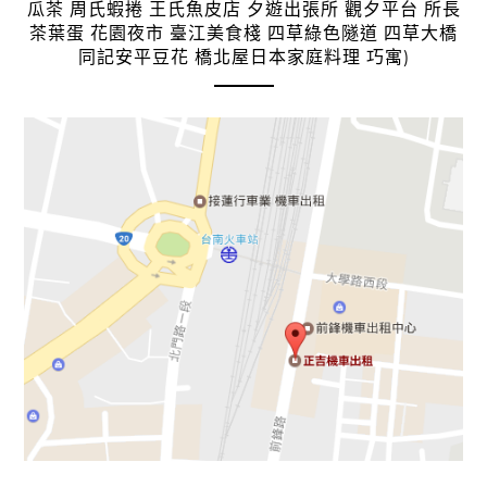
瓜茶 周氏蝦捲 王氏魚皮店 夕遊出張所 觀夕平台 所長
茶葉蛋 花園夜市 臺江美食棧 四草綠色隧道 四草大橋
同記安平豆花 橋北屋日本家庭料理 巧寓)