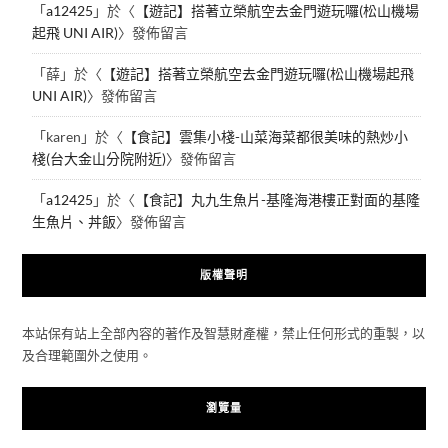
「
a12425
」於〈
【遊記】搭著立榮航空去金門遊玩囉(松山機場
起飛 UNI AIR)
〉發佈留言
「
薛
」於〈
【遊記】搭著立榮航空去金門遊玩囉(松山機場起飛
UNI AIR)
〉發佈留言
「
karen
」於〈
【食記】雲集小棧-山菜海菜都很美味的熱炒小
棧(台大金山分院附近)
〉發佈留言
「
a12425
」於〈
【食記】丸九生魚片-基隆海港樓正對面的基隆
生魚片、丼飯
〉發佈留言
版權聲明
本站保有站上全部內容的著作及智慧財產權，禁止任何形式的重製，以
及合理範圍外之使用。
瀏覽量