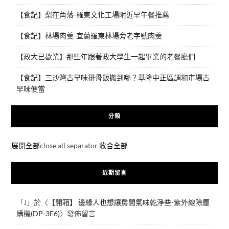
【食記】梨在角落-羅東文化工場附近早午餐推薦
【食記】林場肉羹-宜蘭羅東林場旁老字號肉羹
【政大已歇業】那些年跟著政大學生一起畢業的老餐廳們
【食記】三沙灣古早味排骨飯搬到哪？基隆中正區調和市場古
早味便當
分類
展開全部
close all separator
收合全部
近期留言
「
J
」於〈
【開箱】 邊緣人也想讓房間氣味乾淨些-紫外線除塵
螨機(DP-3E6)
〉發佈留言