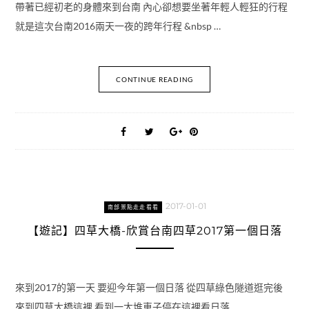
帶著已經初老的身體來到台南 內心卻想要坐著年輕人輕狂的行程
就是這次台南2016兩天一夜的跨年行程 &nbsp …
CONTINUE READING
2017-01-01
南部景點走走看看
【遊記】四草大橋-欣賞台南四草2017第一個日落
來到2017的第一天 要迎今年第一個日落 從四草綠色隧道逛完後
來到四草大橋這裡 看到一大堆車子停在這裡看日落 …