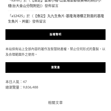
「
karen
」於〈
【食記】雲集小棧-山菜海菜都很美味的熱炒小
棧(台大金山分院附近)
〉發佈留言
「
a12425
」於〈
【食記】丸九生魚片-基隆海港樓正對面的基隆
生魚片、丼飯
〉發佈留言
版權聲明
本站保有站上全部內容的著作及智慧財產權，禁止任何形式的重製，以
及合理範圍外之使用。
瀏覽量
本日人氣：47
總瀏覽量：9,836,488
相關文章