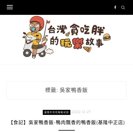
Skip
to
content
標籤:
吳家鴨香飯
2022-12-27
基隆市吃吃喝喝紀錄
【食記】吳家鴨香飯-鴨肉飄香的鴨香飯(基隆中正店)