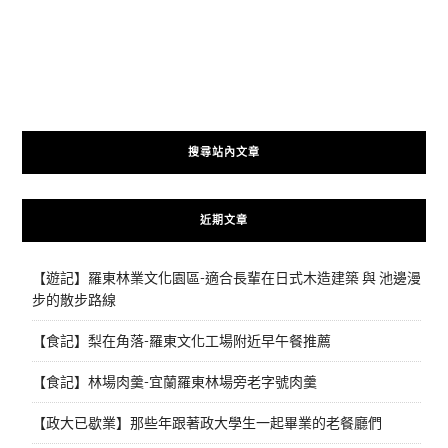
搜尋站內文章
近期文章
【遊記】羅東林業文化園區-適合長輩在日式木造建築 與 池邊漫
步的散步路線
【食記】梨在角落-羅東文化工場附近早午餐推薦
【食記】林場肉羹-宜蘭羅東林場旁老字號肉羹
【政大已歇業】那些年跟著政大學生一起畢業的老餐廳們