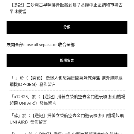
【食記】三沙灣古早味排骨飯搬到哪？基隆中正區調和市場古
早味便當
分類
展開全部
close all separator
收合全部
近期留言
「
J
」於〈
【開箱】 邊緣人也想讓房間氣味乾淨些-紫外線除塵
螨機(DP-3E6)
〉發佈留言
「
a12425
」於〈
【遊記】搭著立榮航空去金門遊玩囉(松山機場
起飛 UNI AIR)
〉發佈留言
「
薛
」於〈
【遊記】搭著立榮航空去金門遊玩囉(松山機場起飛
UNI AIR)
〉發佈留言