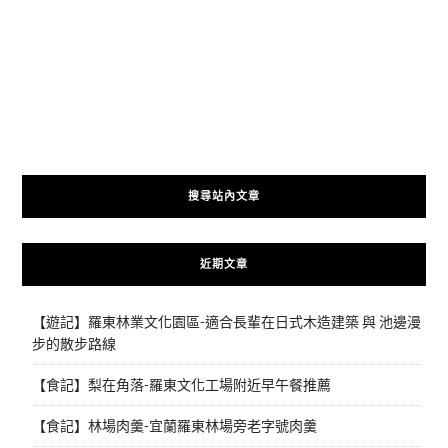
搜尋站內文章
近期文章
【遊記】羅東林業文化園區-適合長輩在日式木造建築 與 池邊漫
步的散步路線
【食記】梨在角落-羅東文化工場附近早午餐推薦
【食記】林場肉羹-宜蘭羅東林場旁老字號肉羹