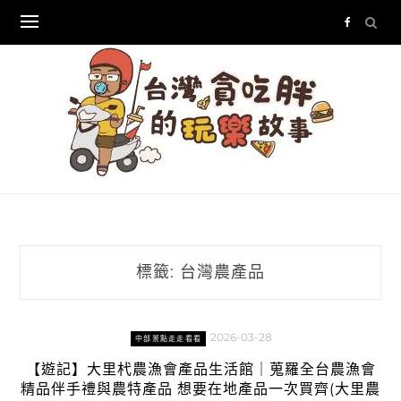
Skip
to
content
標籤:
台灣農產品
2026-03-28
中部景點走走看看
【遊記】大里杙農漁會產品生活館｜蒐羅全台農漁會
精品伴手禮與農特產品 想要在地產品一次買齊(大里農