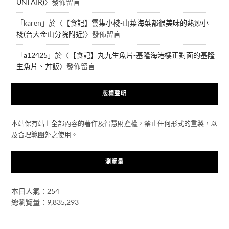
UNI AIR)
〉發佈留言
「
karen
」於〈
【食記】雲集小棧-山菜海菜都很美味的熱炒小
棧(台大金山分院附近)
〉發佈留言
「
a12425
」於〈
【食記】丸九生魚片-基隆海港樓正對面的基隆
生魚片、丼飯
〉發佈留言
版權聲明
本站保有站上全部內容的著作及智慧財產權，禁止任何形式的重製，以
及合理範圍外之使用。
瀏覽量
本日人氣：254
總瀏覽量：9,835,293