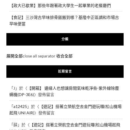
【政大已歇業】那些年跟著政大學生一起畢業的老餐廳們
【食記】三沙灣古早味排骨飯搬到哪？基隆中正區調和市場古
早味便當
分類
展開全部
close all separator
收合全部
近期留言
「
J
」於〈
【開箱】 邊緣人也想讓房間氣味乾淨些-紫外線除塵
螨機(DP-3E6)
〉發佈留言
「
a12425
」於〈
【遊記】搭著立榮航空去金門遊玩囉(松山機場
起飛 UNI AIR)
〉發佈留言
「
薛
」於〈
【遊記】搭著立榮航空去金門遊玩囉(松山機場起飛