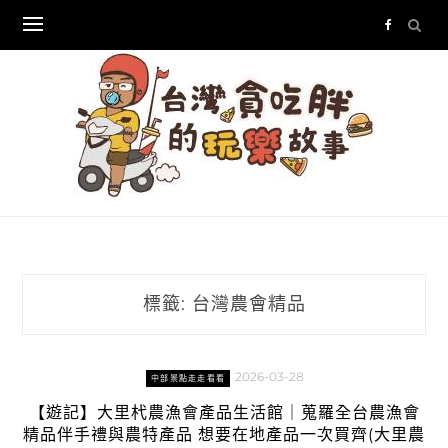
Skip
to
content
標籤:
台灣農會精品
2026-03-28
中部景點走走看看
【遊記】大里杙農漁會產品生活館｜蒐羅全台農漁會
精品伴手禮與農特產品 想要在地產品一次買齊(大里農