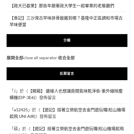
【政大已歇業】那些年跟著政大學生一起畢業的老餐廳們
【食記】三沙灣古早味排骨飯搬到哪？基隆中正區調和市場古
早味便當
分類
展開全部
close all separator
收合全部
近期留言
「
J
」於〈
【開箱】 邊緣人也想讓房間氣味乾淨些-紫外線除塵
螨機(DP-3E6)
〉發佈留言
「
a12425
」於〈
【遊記】搭著立榮航空去金門遊玩囉(松山機場
起飛 UNI AIR)
〉發佈留言
「
薛
」於〈
【遊記】搭著立榮航空去金門遊玩囉(松山機場起飛