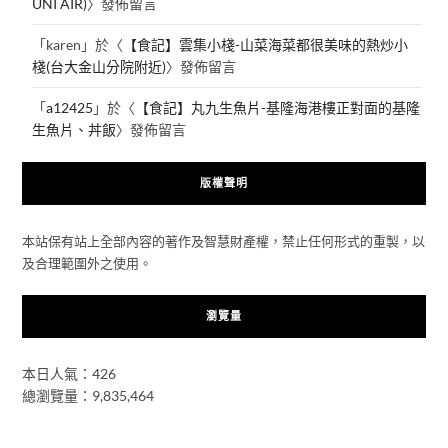
UNI AIR)
〉發佈留言
「
karen
」於〈
【食記】雲集小棧-山菜海菜都很美味的熱炒小
棧(台大金山分院附近)
〉發佈留言
「
a12425
」於〈
【食記】丸九生魚片-基隆海港樓正對面的基隆
生魚片、丼飯
〉發佈留言
版權聲明
本站保有站上全部內容的著作及智慧財產權，禁止任何形式的重製，以
及合理範圍外之使用。
瀏覽量
本日人氣：426
總瀏覽量：9,835,464