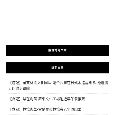
搜尋站內文章
近期文章
【遊記】羅東林業文化園區-適合長輩在日式木造建築 與 池邊漫
步的散步路線
【食記】梨在角落-羅東文化工場附近早午餐推薦
【食記】林場肉羹-宜蘭羅東林場旁老字號肉羹