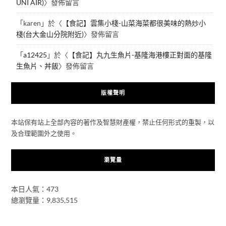
UNI AIR)
〉發佈留言
「
karen
」於〈
【食記】雲集小棧-山菜海菜都很美味的熱炒小
棧(台大金山分院附近)
〉發佈留言
「
a12425
」於〈
【食記】丸九生魚片-基隆海港樓正對面的基隆
生魚片、丼飯
〉發佈留言
版權聲明
本站保有站上全部內容的著作及智慧財產權，禁止任何形式的重製，以
及合理範圍外之使用。
瀏覽量
本日人氣：473
總瀏覽量：9,835,515