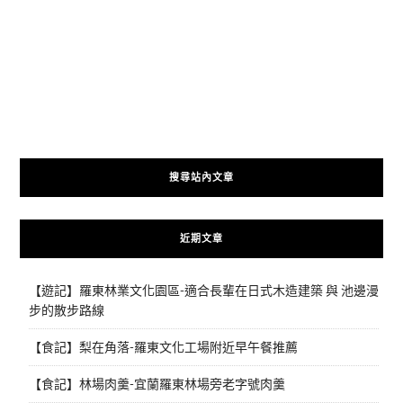
搜尋站內文章
近期文章
【遊記】羅東林業文化園區-適合長輩在日式木造建築 與 池邊漫
步的散步路線
【食記】梨在角落-羅東文化工場附近早午餐推薦
【食記】林場肉羹-宜蘭羅東林場旁老字號肉羹