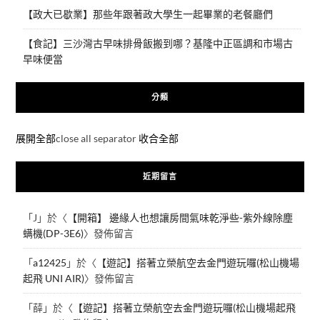
【政大已歇業】那些年跟著政大學生一起畢業的老餐廳們
【食記】三沙灣古早味排骨飯搬到哪？基隆中正區調和市場古
早味便當
分類
展開全部
close all separator
收合全部
近期留言
「
J
」於〈
【開箱】 邊緣人也想讓房間氣味乾淨些-紫外線除塵
螨機(DP-3E6)
〉發佈留言
「
a12425
」於〈
【遊記】搭著立榮航空去金門遊玩囉(松山機場
起飛 UNI AIR)
〉發佈留言
「
薛
」於〈
【遊記】搭著立榮航空去金門遊玩囉(松山機場起飛