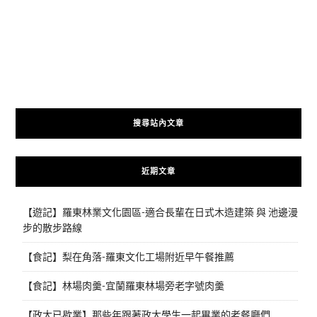
搜尋站內文章
近期文章
【遊記】羅東林業文化園區-適合長輩在日式木造建築 與 池邊漫
步的散步路線
【食記】梨在角落-羅東文化工場附近早午餐推薦
【食記】林場肉羹-宜蘭羅東林場旁老字號肉羹
【政大已歇業】那些年跟著政大學生一起畢業的老餐廳們