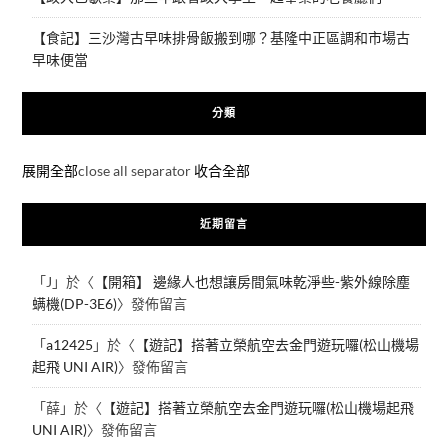
【食記】三沙灣古早味排骨飯搬到哪？基隆中正區調和市場古
早味便當
分類
展開全部
close all separator
收合全部
近期留言
「
J
」於〈
【開箱】 邊緣人也想讓房間氣味乾淨些-紫外線除塵
螨機(DP-3E6)
〉發佈留言
「
a12425
」於〈
【遊記】搭著立榮航空去金門遊玩囉(松山機場
起飛 UNI AIR)
〉發佈留言
「
薛
」於〈
【遊記】搭著立榮航空去金門遊玩囉(松山機場起飛
UNI AIR)
〉發佈留言