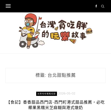
Skip
to
content
標籤:
台北甜點推薦
2026-05-02
台灣吃吃喝喝紀錄
【食記】香香甜品西門店-西門町港式甜品推薦，必吃
椰果黑糯米芝麻糊與港式燉奶