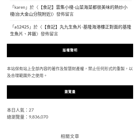
「
karen
」於〈
【食記】雲集小棧-山菜海菜都很美味的熱炒小
棧(台大金山分院附近)
〉發佈留言
「
a12425
」於〈
【食記】丸九生魚片-基隆海港樓正對面的基隆
生魚片、丼飯
〉發佈留言
版權聲明
本站保有站上全部內容的著作及智慧財產權，禁止任何形式的重製，以
及合理範圍外之使用。
瀏覽量
本日人氣：27
總瀏覽量：9,836,070
相關文章