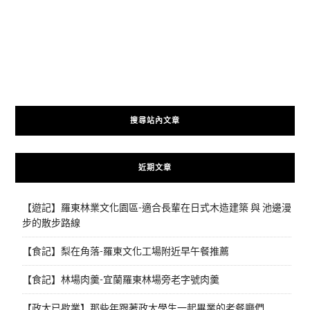
搜尋站內文章
近期文章
【遊記】羅東林業文化園區-適合長輩在日式木造建築 與 池邊漫
步的散步路線
【食記】梨在角落-羅東文化工場附近早午餐推薦
【食記】林場肉羹-宜蘭羅東林場旁老字號肉羹
【政大已歇業】那些年跟著政大學生一起畢業的老餐廳們