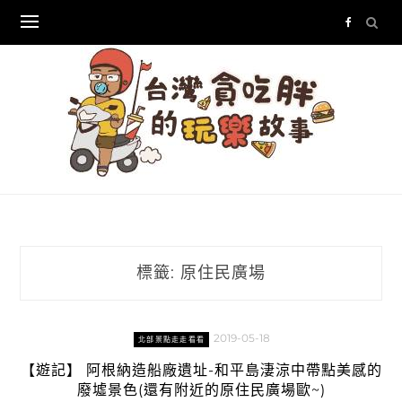
Skip
to
content
標籤:
原住民廣場
2019-05-18
北部景點走走看看
【遊記】 阿根納造船廠遺址-和平島淒涼中帶點美感的
廢墟景色(還有附近的原住民廣場歐~)