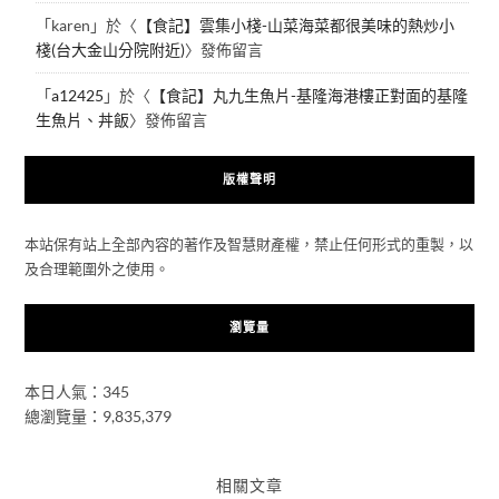
「
karen
」於〈
【食記】雲集小棧-山菜海菜都很美味的熱炒小
棧(台大金山分院附近)
〉發佈留言
「
a12425
」於〈
【食記】丸九生魚片-基隆海港樓正對面的基隆
生魚片、丼飯
〉發佈留言
版權聲明
本站保有站上全部內容的著作及智慧財產權，禁止任何形式的重製，以
及合理範圍外之使用。
瀏覽量
本日人氣：345
總瀏覽量：9,835,379
相關文章