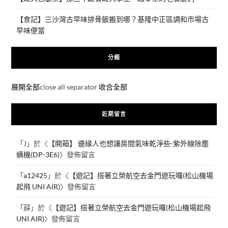
【食記】三沙灣古早味排骨飯搬到哪？基隆中正區調和市場古
早味便當
分類
展開全部
close all separator
收合全部
近期留言
「
J
」於〈
【開箱】 邊緣人也想讓房間氣味乾淨些-紫外線除塵
螨機(DP-3E6)
〉發佈留言
「
a12425
」於〈
【遊記】搭著立榮航空去金門遊玩囉(松山機場
起飛 UNI AIR)
〉發佈留言
「
薛
」於〈
【遊記】搭著立榮航空去金門遊玩囉(松山機場起飛
UNI AIR)
〉發佈留言