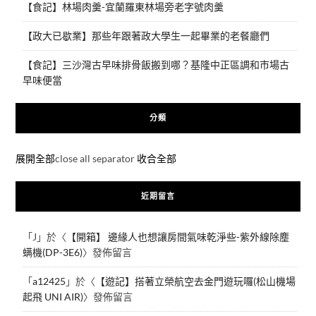
【食記】林場肉羹-宜蘭羅東林場旁老字號肉羹
【政大已歇業】那些年跟著政大學生一起畢業的老餐廳們
【食記】三沙灣古早味排骨飯搬到哪？基隆中正區調和市場古
早味便當
分類
展開全部
close all separator
收合全部
近期留言
「
J
」於〈
【開箱】 邊緣人也想讓房間氣味乾淨些-紫外線除塵
螨機(DP-3E6)
〉發佈留言
「
a12425
」於〈
【遊記】搭著立榮航空去金門遊玩囉(松山機場
起飛 UNI AIR)
〉發佈留言