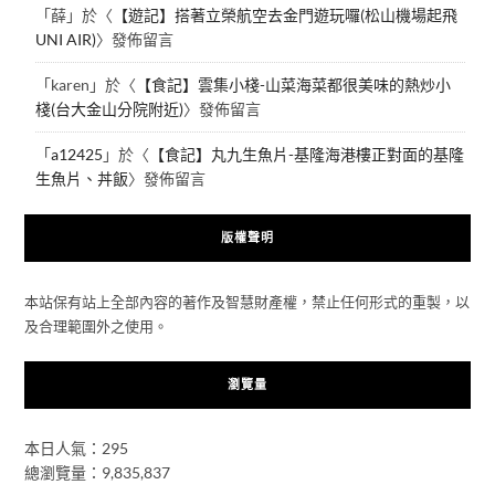
「
薛
」於〈
【遊記】搭著立榮航空去金門遊玩囉(松山機場起飛
UNI AIR)
〉發佈留言
「
karen
」於〈
【食記】雲集小棧-山菜海菜都很美味的熱炒小
棧(台大金山分院附近)
〉發佈留言
「
a12425
」於〈
【食記】丸九生魚片-基隆海港樓正對面的基隆
生魚片、丼飯
〉發佈留言
版權聲明
本站保有站上全部內容的著作及智慧財產權，禁止任何形式的重製，以
及合理範圍外之使用。
瀏覽量
本日人氣：295
總瀏覽量：9,835,837