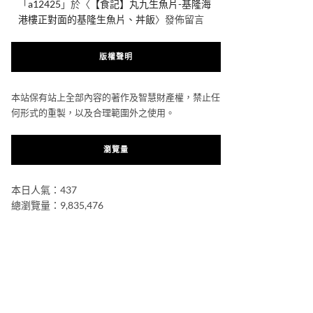
「
a12425
」於〈
【食記】丸九生魚片-基隆海
港樓正對面的基隆生魚片、丼飯
〉發佈留言
版權聲明
本站保有站上全部內容的著作及智慧財產權，禁止任
何形式的重製，以及合理範圍外之使用。
瀏覽量
本日人氣：437
總瀏覽量：9,835,476