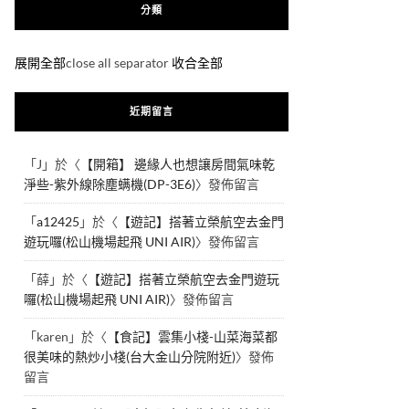
分類
展開全部
close all separator
收合全部
近期留言
「
J
」於〈
【開箱】 邊緣人也想讓房間氣味乾
淨些-紫外線除塵螨機(DP-3E6)
〉發佈留言
「
a12425
」於〈
【遊記】搭著立榮航空去金門
遊玩囉(松山機場起飛 UNI AIR)
〉發佈留言
「
薛
」於〈
【遊記】搭著立榮航空去金門遊玩
囉(松山機場起飛 UNI AIR)
〉發佈留言
「
karen
」於〈
【食記】雲集小棧-山菜海菜都
很美味的熱炒小棧(台大金山分院附近)
〉發佈
留言