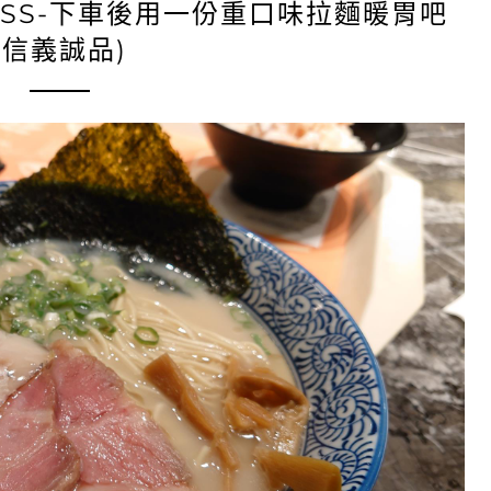
ESS-下車後用一份重口味拉麵暖胃吧
(信義誠品)