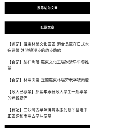
搜尋站內文章
近期文章
【遊記】羅東林業文化園區-適合長輩在日式木
造建築 與 池邊漫步的散步路線
【食記】梨在角落-羅東文化工場附近早午餐推
薦
【食記】林場肉羹-宜蘭羅東林場旁老字號肉羹
【政大已歇業】那些年跟著政大學生一起畢業
的老餐廳們
【食記】三沙灣古早味排骨飯搬到哪？基隆中
正區調和市場古早味便當