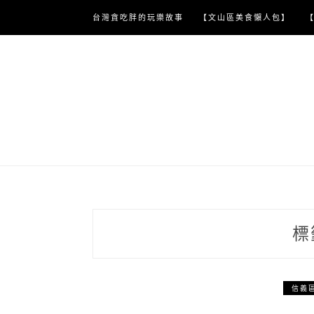
Skip
台灣貪吃胖的玩樂故事
【文山區美食懶人包】
to
content
標
信義