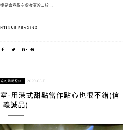
還是會覺得空虛寂寞冷… 於 …
NTINUE READING
2020-05-11
區吃吃喝喝紀錄
室-用港式甜點當作點心也很不錯(信
義誠品)