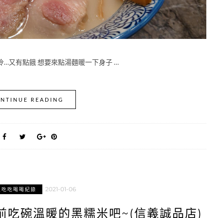
冷…又有點餓 想要來點湯麵暖一下身子 …
NTINUE READING
2021-01-06
區吃吃喝喝紀錄
前吃碗溫暖的黑糯米吧~(信義誠品店)