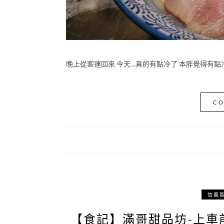
晚上從客運回來 今天…真的有點冷了 本胖覺得有點
CO
信義
【食記】滿哥甜品坊-上車