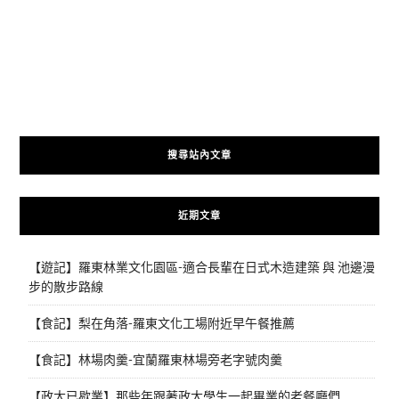
搜尋站內文章
近期文章
【遊記】羅東林業文化園區-適合長輩在日式木造建築 與 池邊漫
步的散步路線
【食記】梨在角落-羅東文化工場附近早午餐推薦
【食記】林場肉羹-宜蘭羅東林場旁老字號肉羹
【政大已歇業】那些年跟著政大學生一起畢業的老餐廳們