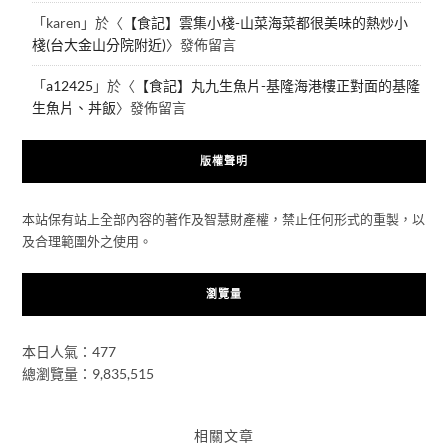
「
karen
」於〈
【食記】雲集小棧-山菜海菜都很美味的熱炒小
棧(台大金山分院附近)
〉發佈留言
「
a12425
」於〈
【食記】丸九生魚片-基隆海港樓正對面的基隆
生魚片、丼飯
〉發佈留言
版權聲明
本站保有站上全部內容的著作及智慧財產權，禁止任何形式的重製，以
及合理範圍外之使用。
瀏覽量
本日人氣：477
總瀏覽量：9,835,515
相關文章