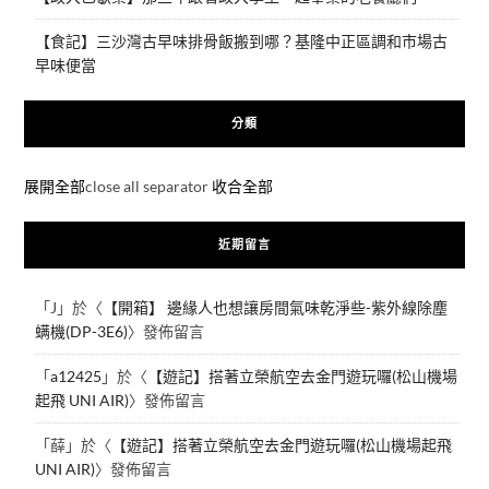
【食記】三沙灣古早味排骨飯搬到哪？基隆中正區調和市場古
早味便當
分類
展開全部
close all separator
收合全部
近期留言
「
J
」於〈
【開箱】 邊緣人也想讓房間氣味乾淨些-紫外線除塵
螨機(DP-3E6)
〉發佈留言
「
a12425
」於〈
【遊記】搭著立榮航空去金門遊玩囉(松山機場
起飛 UNI AIR)
〉發佈留言
「
薛
」於〈
【遊記】搭著立榮航空去金門遊玩囉(松山機場起飛
UNI AIR)
〉發佈留言