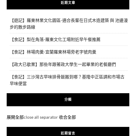
近期文章
【遊記】羅東林業文化園區-適合長輩在日式木造建築 與 池邊漫
步的散步路線
【食記】梨在角落-羅東文化工場附近早午餐推薦
【食記】林場肉羹-宜蘭羅東林場旁老字號肉羹
【政大已歇業】那些年跟著政大學生一起畢業的老餐廳們
【食記】三沙灣古早味排骨飯搬到哪？基隆中正區調和市場古
早味便當
分類
展開全部
close all separator
收合全部
近期留言