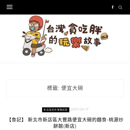
Skip
to
content
標籤:
便宜大碗
2017-05-17
新店區吃吃喝喝紀錄
【食記】 新北市新店區大豐路便宜大碗的麵食-桃源炒
餅館(新店)