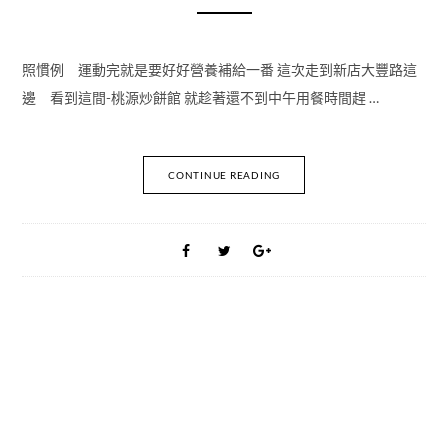
照慣例 運動完就是要好好營養補給一番 這次走到新店大豐路這
邊 看到這間-桃源炒餅館 就趁著還不到中午用餐時間趕 …
CONTINUE READING