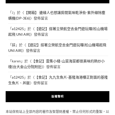
「
J
」於〈
【開箱】 邊緣人也想讓房間氣味乾淨些-紫外線除塵
螨機(DP-3E6)
〉發佈留言
「
a12425
」於〈
【遊記】搭著立榮航空去金門遊玩囉(松山機場
起飛 UNI AIR)
〉發佈留言
「
薛
」於〈
【遊記】搭著立榮航空去金門遊玩囉(松山機場起飛
UNI AIR)
〉發佈留言
「
karen
」於〈
【食記】雲集小棧-山菜海菜都很美味的熱炒小
棧(台大金山分院附近)
〉發佈留言
「
a12425
」於〈
【食記】丸九生魚片-基隆海港樓正對面的基隆
生魚片、丼飯
〉發佈留言
版權聲明
本站保有站上全部內容的著作及智慧財產權，禁止任何形式的重製，以