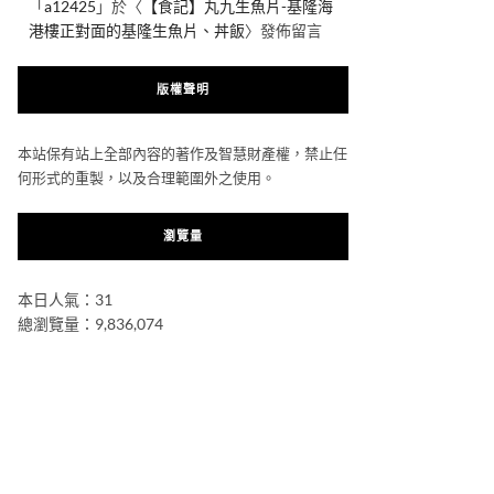
「
a12425
」於〈
【食記】丸九生魚片-基隆海
港樓正對面的基隆生魚片、丼飯
〉發佈留言
版權聲明
本站保有站上全部內容的著作及智慧財產權，禁止任
何形式的重製，以及合理範圍外之使用。
瀏覽量
本日人氣：31
總瀏覽量：9,836,074