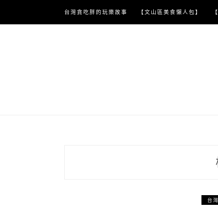
Skip
台灣貪吃胖的玩樂故事
【文山區美食懶人包】
to
content
台