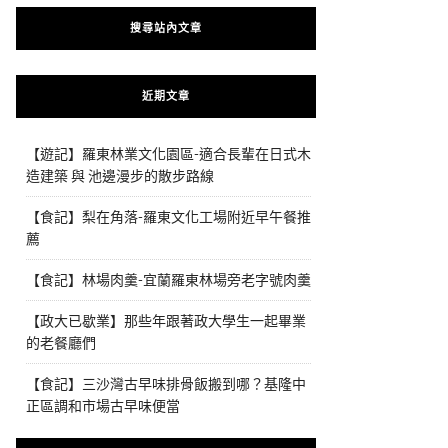
搜尋站內文章
近期文章
【遊記】羅東林業文化園區-適合長輩在日式木
造建築 與 池邊漫步的散步路線
【食記】梨在角落-羅東文化工場附近早午餐推
薦
【食記】林場肉羹-宜蘭羅東林場旁老字號肉羹
【政大已歇業】那些年跟著政大學生一起畢業
的老餐廳們
【食記】三沙灣古早味排骨飯搬到哪？基隆中
正區調和市場古早味便當