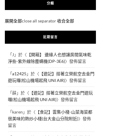
分類
展開全部
close all separator
收合全部
近期留言
「
J
」於〈
【開箱】 邊緣人也想讓房間氣味乾
淨些-紫外線除塵螨機(DP-3E6)
〉發佈留言
「
a12425
」於〈
【遊記】搭著立榮航空去金門
遊玩囉(松山機場起飛 UNI AIR)
〉發佈留言
「
薛
」於〈
【遊記】搭著立榮航空去金門遊玩
囉(松山機場起飛 UNI AIR)
〉發佈留言
「
karen
」於〈
【食記】雲集小棧-山菜海菜都
很美味的熱炒小棧(台大金山分院附近)
〉發佈
留言