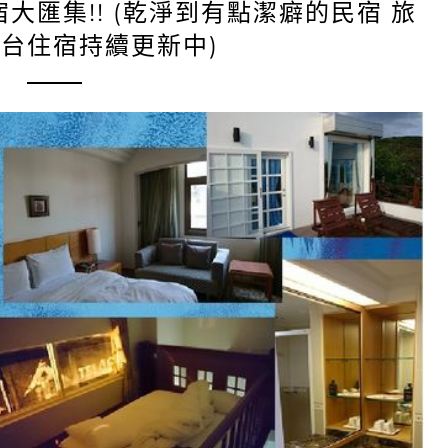
大匯集!! (乾淨到有點潔癖的民宿 旅
全台住宿持續更新中)