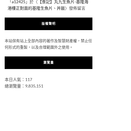
「
a12425
」於〈
【食記】丸九生魚片-基隆海
港樓正對面的基隆生魚片、丼飯
〉發佈留言
版權聲明
本站保有站上全部內容的著作及智慧財產權，禁止任
何形式的重製，以及合理範圍外之使用。
瀏覽量
本日人氣：117
總瀏覽量：9,835,151