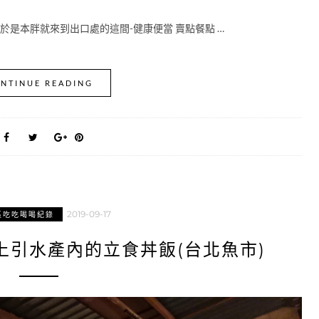
 於是本胖就來到出口處的這間-健康便當 賣點餐點 …
NTINUE READING
2019-09-17
區吃吃喝喝紀錄
上引水產內的立食丼飯(台北魚市)