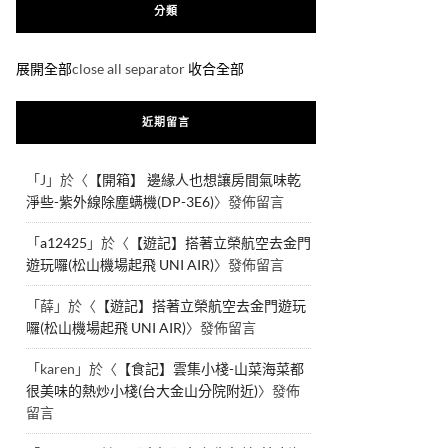
分類
展開全部
close all separator
收合全部
近期留言
「
J
」於〈
【開箱】 邊緣人也想讓房間氣味乾
淨些-紫外線除塵螨機(DP-3E6)
〉發佈留言
「
a12425
」於〈
【遊記】搭著立榮航空去金門
遊玩囉(松山機場起飛 UNI AIR)
〉發佈留言
「
薛
」於〈
【遊記】搭著立榮航空去金門遊玩
囉(松山機場起飛 UNI AIR)
〉發佈留言
「
karen
」於〈
【食記】雲集小棧-山菜海菜都
很美味的熱炒小棧(台大金山分院附近)
〉發佈
留言