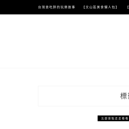
Skip
台灣貪吃胖的玩樂故事
【文山區美食懶人包】
to
content
標
北部景點走走看看