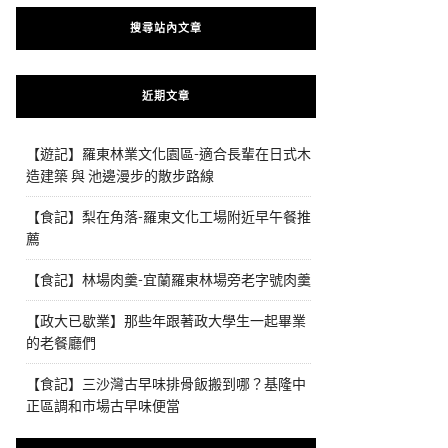
搜尋站內文章
近期文章
【遊記】羅東林業文化園區-適合長輩在日式木
造建築 與 池邊漫步的散步路線
【食記】梨在角落-羅東文化工場附近早午餐推
薦
【食記】林場肉羹-宜蘭羅東林場旁老字號肉羹
【政大已歇業】那些年跟著政大學生一起畢業
的老餐廳們
【食記】三沙灣古早味排骨飯搬到哪？基隆中
正區調和市場古早味便當