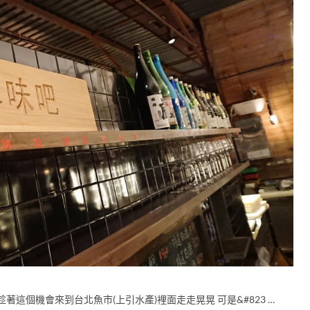
這個機會來到台北魚市(上引水產)裡面走走晃晃 可是&#823 …