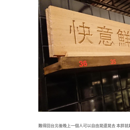
難得回台北後晚上一個人可以自由晃還晃去 本胖就趁著