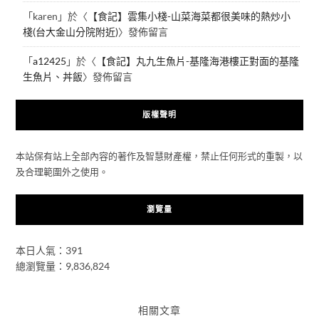
「
karen
」於〈
【食記】雲集小棧-山菜海菜都很美味的熱炒小
棧(台大金山分院附近)
〉發佈留言
「
a12425
」於〈
【食記】丸九生魚片-基隆海港樓正對面的基隆
生魚片、丼飯
〉發佈留言
版權聲明
本站保有站上全部內容的著作及智慧財產權，禁止任何形式的重製，以
及合理範圍外之使用。
瀏覽量
本日人氣：391
總瀏覽量：9,836,824
相關文章