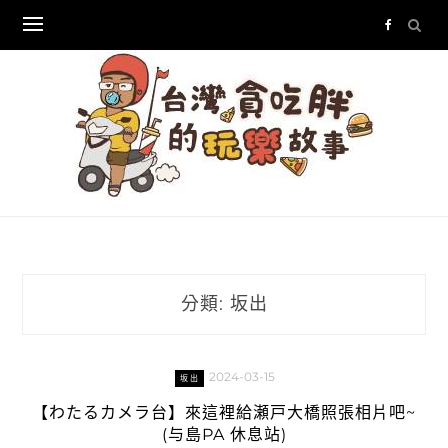
Skip
to
content
分類:
坂出
2024-03-15
坂出
【わたるカメラ台】來這裡給瀬戸大橋照張相片吧~
(与島PA 休息站)