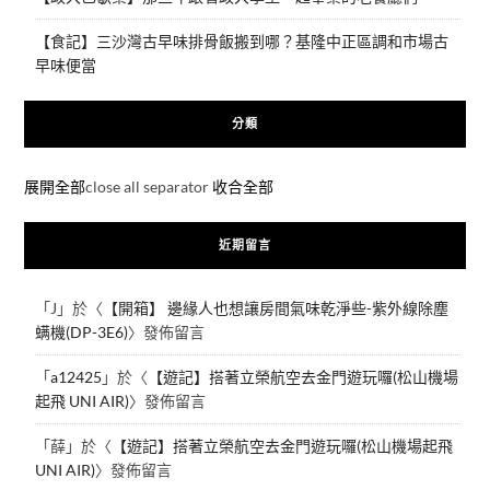
【食記】三沙灣古早味排骨飯搬到哪？基隆中正區調和市場古
早味便當
分類
展開全部
close all separator
收合全部
近期留言
「
J
」於〈
【開箱】 邊緣人也想讓房間氣味乾淨些-紫外線除塵
螨機(DP-3E6)
〉發佈留言
「
a12425
」於〈
【遊記】搭著立榮航空去金門遊玩囉(松山機場
起飛 UNI AIR)
〉發佈留言
「
薛
」於〈
【遊記】搭著立榮航空去金門遊玩囉(松山機場起飛
UNI AIR)
〉發佈留言