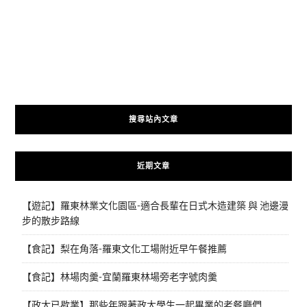
搜尋站內文章
近期文章
【遊記】羅東林業文化園區-適合長輩在日式木造建築 與 池邊漫
步的散步路線
【食記】梨在角落-羅東文化工場附近早午餐推薦
【食記】林場肉羹-宜蘭羅東林場旁老字號肉羹
【政大已歇業】那些年跟著政大學生一起畢業的老餐廳們